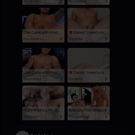
Sexchatters
Sexchatters
Live Cams with Amateur Men
Daniel: I need a man for a spicy night...
Sexchatters
Manfinder
Live Cams with Amateur Men
Daniel: I need a man for a spicy night...
Sexchatters
Manfinder
I'll Do Anything My Stepdad Wants if He Keeps My Secret
Best Gay Porn Network
SayUncle
Premium Gay