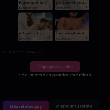
Fucking my girlfriend's hot mommy by mistake
Live Cams with Amateur Men
RedhandsTube
Sexchatters
A Gorgeous Boy
Live Cams with Amateur Men
SayUncle
Sexchatters
ETIQUETAS:
#Vergón
Agregar a favoritos
Sé el primero en guardar este relato
✍️ Enviar tu relato
Más relatos gay