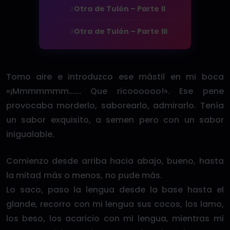
Otra de Tulón – Parte II
2
Otra de Tulón – Parte III
3
Tomo aire e introduzco ese mástil en mi boca
«¡Mmmmmmm……. Que ricoooooo!». Ese pene
provocaba morderlo, saborearlo, admirarlo. Tenía
un sabor exquisito, a semen pero con un sabor
inigualable.
Comienzo desde arriba hacia abajo, bueno, hasta
la mitad más o menos, no pude más.
Lo saco, paso la lengua desde la base hasta el
glande, recorro con mi lengua sus cocos, los lamo,
los beso, los acaricio con mi lengua, mientras mi