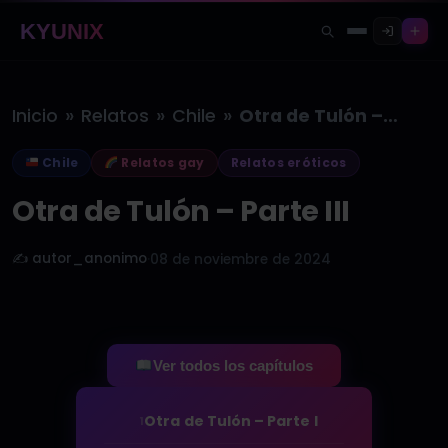
KYUNIX
»
»
»
Inicio
Relatos
Chile
Otra de Tulón – Parte III
Chile
Relatos gay
Relatos eróticos
Otra de Tulón – Parte III
✍️ autor_anonimo
·
08 de noviembre de 2024
Ver todos los capítulos
Otra de Tulón – Parte I
1