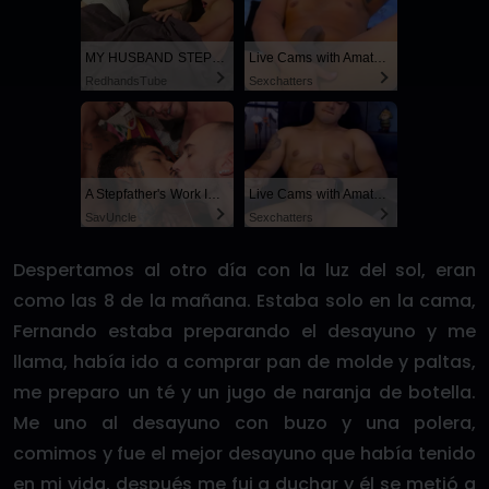
MY HUSBAND STEPSON MISTAKENLY GIVES ME IN THE ASS
Live Cams with Amateur Men
RedhandsTube
Sexchatters
A Stepfather's Work Is Never Done
Live Cams with Amateur Men
SayUncle
Sexchatters
Despertamos al otro día con la luz del sol, eran
como las 8 de la mañana. Estaba solo en la cama,
Fernando estaba preparando el desayuno y me
llama, había ido a comprar pan de molde y paltas,
me preparo un té y un jugo de naranja de botella.
Me uno al desayuno con buzo y una polera,
comimos y fue el mejor desayuno que había tenido
en mi vida, después me fui a duchar y él se metió a