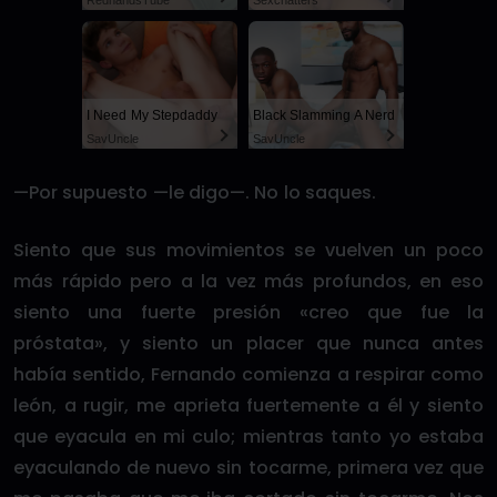
RedhandsTube
Sexchatters
I Need My Stepdaddy
Black Slamming A Nerd
SayUncle
SayUncle
—Por supuesto —le digo—. No lo saques.
Siento que sus movimientos se vuelven un poco
más rápido pero a la vez más profundos, en eso
siento una fuerte presión «creo que fue la
próstata», y siento un placer que nunca antes
había sentido, Fernando comienza a respirar como
león, a rugir, me aprieta fuertemente a él y siento
que eyacula en mi culo; mientras tanto yo estaba
eyaculando de nuevo sin tocarme, primera vez que