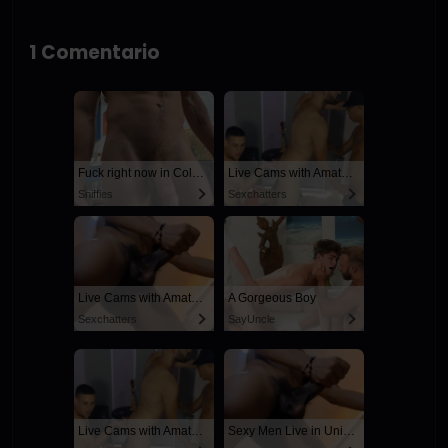
1 Comentario
Fuck right now in Columbus
Live Cams with Amateur Men
Sniffies
Sexchatters
Live Cams with Amateur Men
A Gorgeous Boy
Sexchatters
SayUncle
Live Cams with Amateur Men
Sexy Men Live in United States