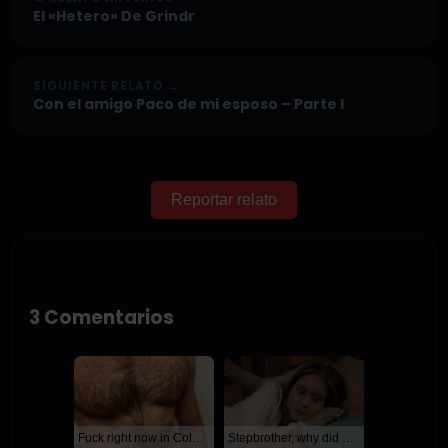
El «Hetero» De Grindr
SIGUIENTE RELATO →
Con el amigo Paco de mi esposo – Parte I
Reportar relato
3 Comentarios
Fuck right now in Columbus
Stepbrother, why did you show me your dick? Now I want to fuck you with my wet pussy