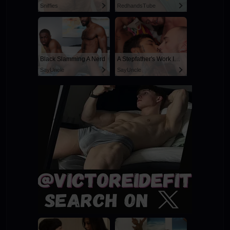
Sniffies
RedhandsTube
Black Slamming A Nerd
A Stepfather's Work Is Never Done
SayUncle
SayUncle