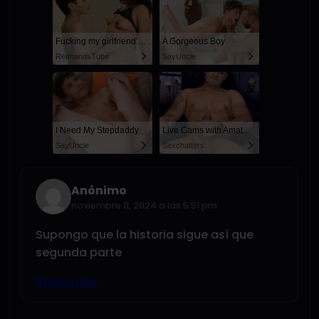
Fucking my girlfriend's hot mommy by mistake
A Gorgeous Boy
RedhandsTube
SayUncle
I Need My Stepdaddy
Live Cams with Amateur Men
SayUncle
Sexchatters
Anónimo
noviembre 11, 2024 a las 5:51 pm
Supongo que la historia sigue así que
segunda parte
Responder