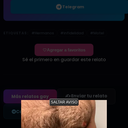
Telegram
ETIQUETAS:
#Hermanos
#infidelidad
#Motel
Agregar a favoritos
Sé el primero en guardar este relato
✍️ Enviar tu relato
Más relatos gay
SALTAR AVISO
Canal de Telegram