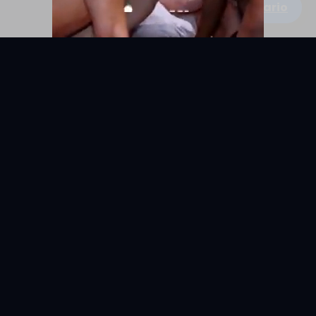
Escribe un comentario
KYUNIX
La comunidad de relatos eróticos en español.
RELATOS
EXPLORAR
Todos los relatos
Categorías
Relatos Gay
Países
Relatos Hetero
Etiquetas