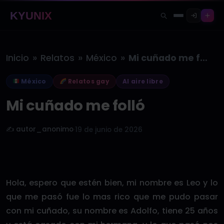
KYUNIX
»
»
»
Inicio
Relatos
México
Mi cuñado me folló
México
Relatos gay
Al aire libre
Mi cuñado me folló
✍️ autor_anonimo
·
19 de junio de 2026
Hola, espero que estén bien, mi nombre es Leo y lo
que me pasó fue lo mas rico que me pudo pasar
con mi cuñado, su nombre es Adolfo, tiene 25 años