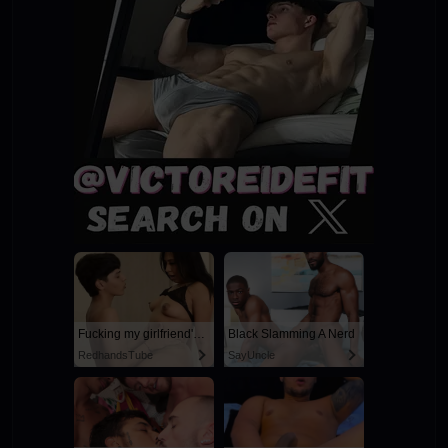
Fucking my girlfriend's hot mommy by mistake
Black Slamming A Nerd
RedhandsTube
SayUncle