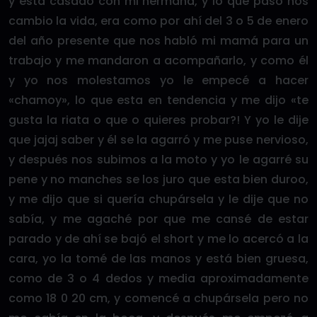
y está casado con mi hermana, y lo que pasó nos
cambio la vida, era como por ahí del 3 o 5 de enero
del año presente que nos habló mi mamá para un
trabajo y me mandaron a acompañarlo, y como él
y yo nos molestamos yo le empecé a hacer
«chamoy», lo que esta en tendencia y me dijo «te
gusta la riata o que o quieres probar?! Y yo le dije
que jajaj saber y él se la agarró y me puse nervioso,
y después nos subimos a la moto y yo le agarré su
pene y no manches se los juro que esta bien duroo,
y me dijo que si quería chupársela y le dije que no
sabía, y me agaché por que me cansé de estar
parado y de ahí se bajó el short y me lo acercó a la
cara, yo la tomé de las manos y está bien gruesa,
como de 3 o 4 dedos y media aproximadamente
como 18 0 20 cm, y comencé a chupársela pero no