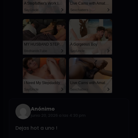
A Stepfather's Work Is Never Done
Live Cams with Amateur Men
SayUncle
Sexchatters
MY HUSBAND STEPSON MISTAKENLY GIVES ME IN THE ASS
A Gorgeous Boy
RedhandsTube
SayUncle
I Need My Stepdaddy
Live Cams with Amateur Men
SayUncle
Sexchatters
Anónimo
junio 20, 2026 a las 4:30 pm
Dejas hot a uno !