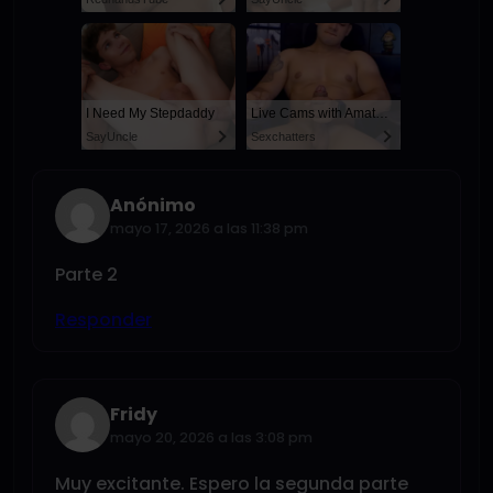
I Need My Stepdaddy
Live Cams with Amateur Men
SayUncle
Sexchatters
Anónimo
mayo 17, 2026 a las 11:38 pm
Parte 2
Responder
Fridy
mayo 20, 2026 a las 3:08 pm
Muy excitante. Espero la segunda parte