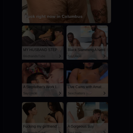
Fuck right now in Columbus
MY HUSBAND STEPSON MISTAKENLY GIVES ME IN THE ASS
Black Slamming A Nerd
RedhandsTube
SayUncle
A Stepfather's Work Is Never Done
Live Cams with Amateur Men
SayUncle
Sexchatters
Fucking my girlfriend's hot mommy by mistake
A Gorgeous Boy
RedhandsTube
SayUncle