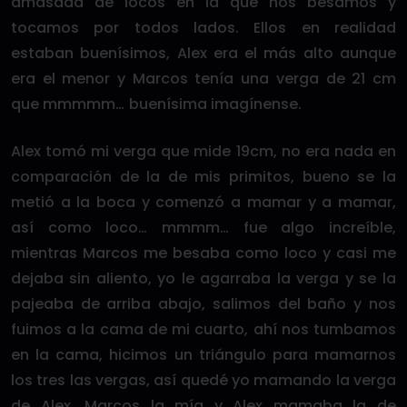
amasada de locos en la que nos besamos y
tocamos por todos lados. Ellos en realidad
estaban buenísimos, Alex era el más alto aunque
era el menor y Marcos tenía una verga de 21 cm
que mmmmm… buenísima imagínense.
Alex tomó mi verga que mide 19cm, no era nada en
comparación de la de mis primitos, bueno se la
metió a la boca y comenzó a mamar y a mamar,
así como loco… mmmm… fue algo increíble,
mientras Marcos me besaba como loco y casi me
dejaba sin aliento, yo le agarraba la verga y se la
pajeaba de arriba abajo, salimos del baño y nos
fuimos a la cama de mi cuarto, ahí nos tumbamos
en la cama, hicimos un triángulo para mamarnos
los tres las vergas, así quedé yo mamando la verga
de Alex, Marcos la mía y Alex mamaba la de