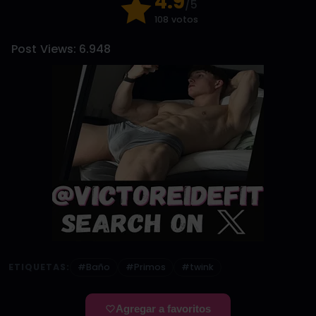
4.9
/5
108 votos
Post Views:
6.948
ETIQUETAS:
#Baño
#Primos
#twink
Agregar a favoritos