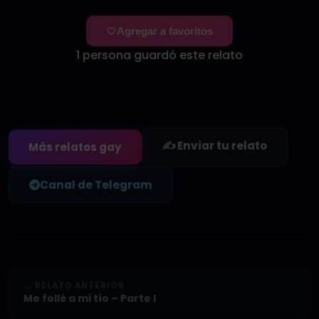
Agregar a favoritos
1 persona guardó este relato
✍️ Enviar tu relato
Más relatos gay
Canal de Telegram
← RELATO ANTERIOR
Me follé a mi tío – Parte I