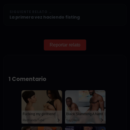
SIGUIENTE RELATO →
La primera vez haciendo fisting
Reportar relato
1 Comentario
Fucking my girlfriend's hot mommy by mistake
Black Slamming A Nerd
RedhandsTube
SayUncle