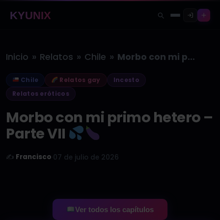
KYUNIX
»
»
»
Inicio
Relatos
Chile
Morbo con mi primo hetero –…
Chile
Relatos gay
Incesto
Relatos eróticos
Morbo con mi primo hetero –
Parte VII
✍️
Francisco
·
07 de julio de 2026
Ver todos los capítulos