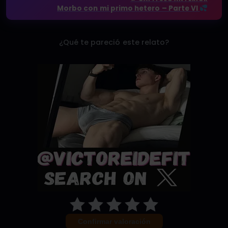
Morbo con mi primo hetero – Parte VI
¿Qué te pareció este relato?
Confirmar valoración