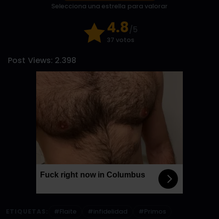
Selecciona una estrella para valorar
4.8
/5
37 votos
Post Views:
2.398
Fuck right now in Columbus
ETIQUETAS:
#Flaite
#infidelidad
#Primos