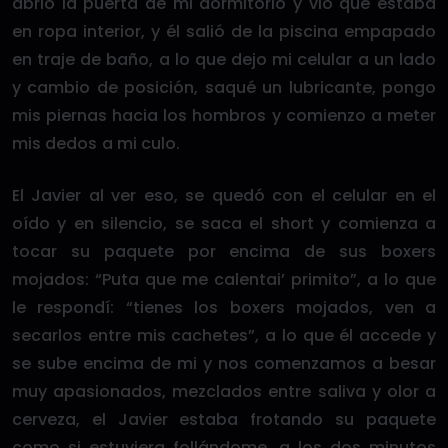
abrió la puerta de mi dormitorio y vio que estaba
en ropa interior, y él salió de la piscina empapado
en traje de baño, a lo que dejo mi celular a un lado
y cambio de posición, saqué un lubricante, pongo
mis piernas hacia los hombros y comienzo a meter
mis dedos a mi culo.
El Javier al ver eso, se quedó con el celular en el
oído y en silencio, se saca el short y comienza a
tocar su paquete por encima de sus boxers
mojados: “Puta que me calentai’ primito”, a lo que
le respondí: “tienes los boxers mojados, ven a
secarlos entre mis cachetes”, a lo que él accede y
se sube encima de mi y nos comenzamos a besar
muy apasionados, mezclados entre saliva y olor a
cerveza, el Javier estaba frotando su paquete
como si estuviera follándome, a los dos minutos