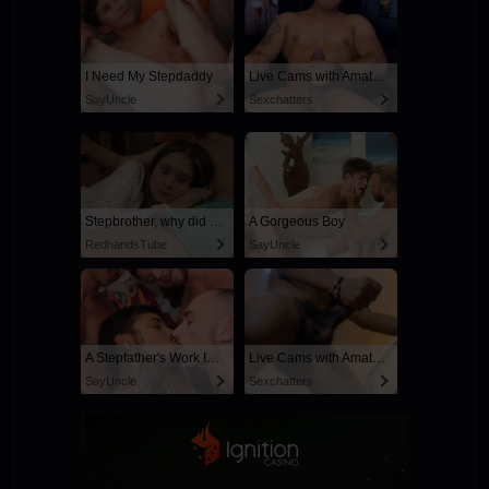
I Need My Stepdaddy
Live Cams with Amateur Men
SayUncle
Sexchatters
Stepbrother, why did you show me your dick? Now I want to fuck you with my wet pussy
A Gorgeous Boy
RedhandsTube
SayUncle
A Stepfather's Work Is Never Done
Live Cams with Amateur Men
SayUncle
Sexchatters