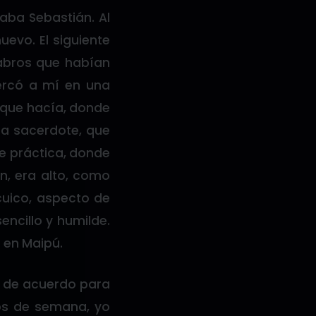
maba Sebastián. Al
uevo. El siguiente
abros que habían
ercó a mí en una
que hacía, donde
ra sacerdote, que
e práctica, donde
án, era alto, como
cuico, aspecto de
encillo y humilde.
 en Maipú.
s de acuerdo para
os de semana, yo