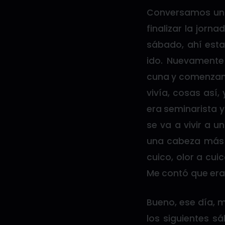
Conversamos un ra
finalizar la jorn
sábado, ahí est
ido. Nuevamente
cuna y comenzam
vivía, cosas así
era seminarista 
se va a vivir a u
una cabeza más g
cuico, olor a cui
Me contó que era
Bueno, ese día, 
los siguientes 