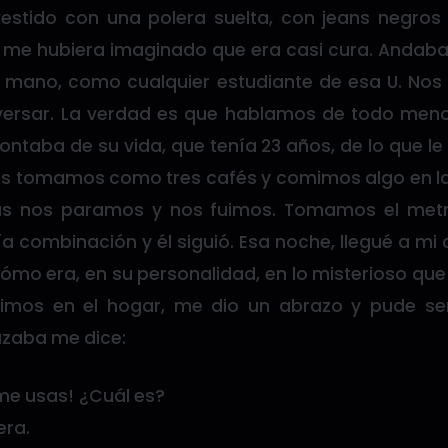
estido con una polera suelta, con jeans negros 
me hubiera imaginado que era casi cura. Andab
la mano, como cualquier estudiante de esa U. No
ersar. La verdad es que hablamos de todo menos
ntaba de su vida, que tenía 23 años, de lo que l
Nos tomamos como tres cafés y comimos algo en la
ras nos paramos y nos fuimos. Tomamos el metr
a combinación y él siguió. Esa noche, llegué a mi
cómo era, en su personalidad, en lo misterioso qu
vimos en el hogar, me dio un abrazo y pude sen
zaba me dice:
me usas! ¿Cuál es?
era.