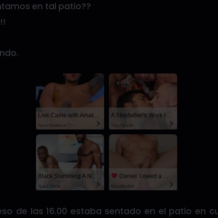
untamos en tal patio??
!!
ondo.
Live Cams with Amateur Men
A Stepfather's Work Is Never Done
Sexchatters
SayUncle
Black Slamming A Nerd
Daniel: I need a man for a spicy night...
SayUncle
Manfinder
 eso de las 16.00 estaba sentado en el patio en c