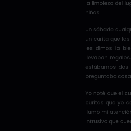
la limpieza del l
niños.
Un sábado cualqu
un curita que lo
les dimos la bie
llevaban regalos
estábamos dos 
preguntaba cosas
Yo noté que el c
curitas que yo c
llamó mi atenció
intrusivo que cue