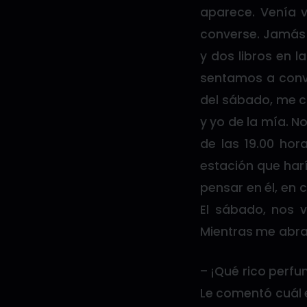
aparece. Venía v
converse. Jamás 
y dos libros en 
sentamos a conv
del sábado, me co
y yo de la mía. 
de las 19.00 ho
estación que harí
pensar en él, en 
El sábado, nos 
Mientras me abra
– ¡Qué rico perfu
Le comentó cuál 