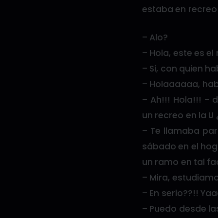
estaba en recreo 
– Alo?
– Hola, este es e
– Si, con quien h
– Holaaaaaa, hab
– Ah!!! Hola!!! –
un recreo en la U
– Te llamaba par
sábado en el hog
un ramo en tal fa
– Mira, estudiam
– En serio??!! Y
– Puedo desde las