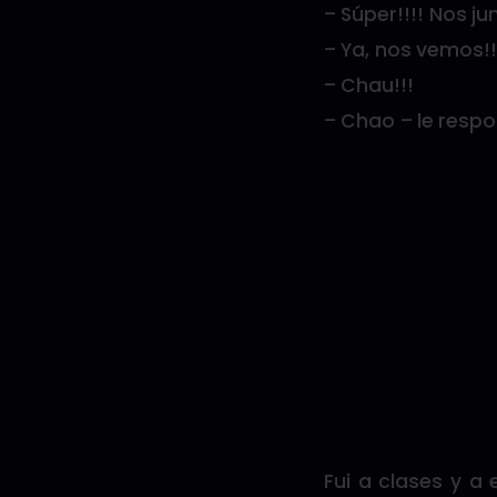
– Súper!!!! Nos j
– Ya, nos vemos!!
– Chau!!!
– Chao – le resp
Fui a clases y a