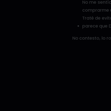
No me sentía 
comprarme un
Traté de evit
parece que D
No contesto, lo 