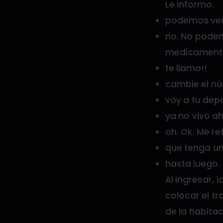
Le informo.
podemos ve
no. No podemo
medicament
te llamo!!
cambie el nú
voy a tu dep
ya no vivo ah
oh. Ok. Me r
que tenga un
hasta luego. 
Al ingresar,
colocar el t
de la habitac