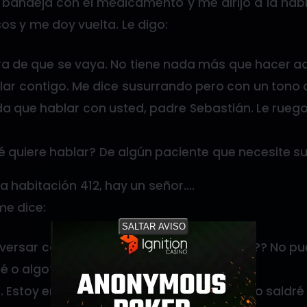
 bandeja con el medicamento y me dirijo a la habi
s y me doy vuelta. Le digo:
ra de que se vaya. No tiene nada más que hacer aq
lar contigo. Me dice susurrando pero con un tono d
a que hablar con usted, padre Sebastián. Le ruego 
é quiere hablar? De algún paciente que necesite s
a habitación 412, hay un señor….
me dice:
SALTAR AVISO
versar contigo. Podemos vernos después?? No pue
é o algo?
. Estoy en turno. Hoy estoy de 24 así que no sald