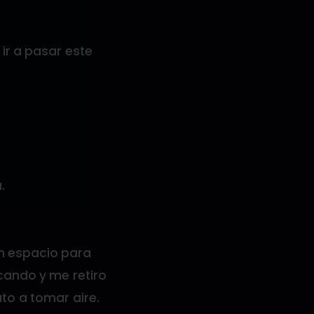
 ir a pasar este
.
un espacio para
cando y me retiro
uto a tomar aire.