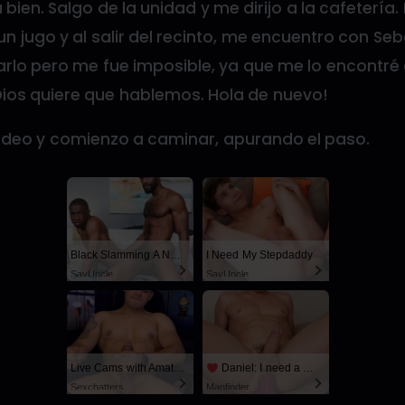
bien. Salgo de la unidad y me dirijo a la cafetería. 
 jugo y al salir del recinto, me encuentro con Seb
arlo pero me fue imposible, ya que me lo encontré 
ios quiere que hablemos. Hola de nuevo!
rodeo y comienzo a caminar, apurando el paso.
Black Slamming A Nerd
I Need My Stepdaddy
SayUncle
SayUncle
Live Cams with Amateur Men
Daniel: I need a man for a spicy night...
Sexchatters
Manfinder