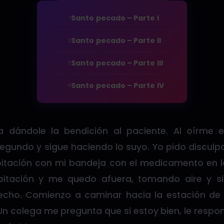
Santo pecado – Parte I
1
Santo pecado – Parte II
2
Santo pecado – Parte III
3
Santo pecado – Parte IV
4
a dándole la bendición al paciente. Al oírme 
egundo y sigue haciendo lo suyo. Yo pido disculpa
bitación con mi bandeja con el medicamento en l
bitación y me quedo afuera, tomando aire y si
pecho. Comienzo a caminar hacia la estación de
Un colega me pregunta que si estoy bien, le respon