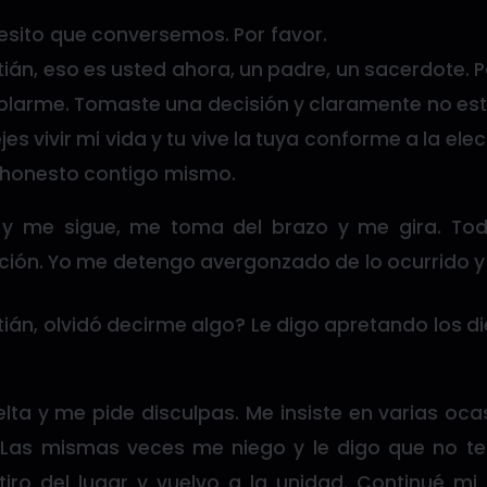
esito que conversemos. Por favor.
ián, eso es usted ahora, un padre, un sacerdote. P
blarme. Tomaste una decisión y claramente no esto
es vivir mi vida y tu vive la tuya conforme a la elec
e honesto contigo mismo.
y me sigue, me toma del brazo y me gira. Tod
ación. Yo me detengo avergonzado de lo ocurrido y
ián, olvidó decirme algo? Le digo apretando los d
lta y me pide disculpas. Me insiste en varias oc
 Las mismas veces me niego y le digo que no 
tiro del lugar y vuelvo a la unidad. Continué mi