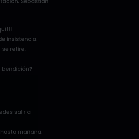
tación. Sebastián
uí!!!
e insistencia.
se retire.
u bendición?
des salir a
ré hasta mañana.