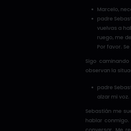
Marcelo, nec
padre Sebast
vuelvas a ha
ruego, me dej
Por favor. S
Sigo caminando 
observan la situ
padre Sebast
alzar mi voz.
Sebastián me sue
hablar conmigo.
conversar. Me re