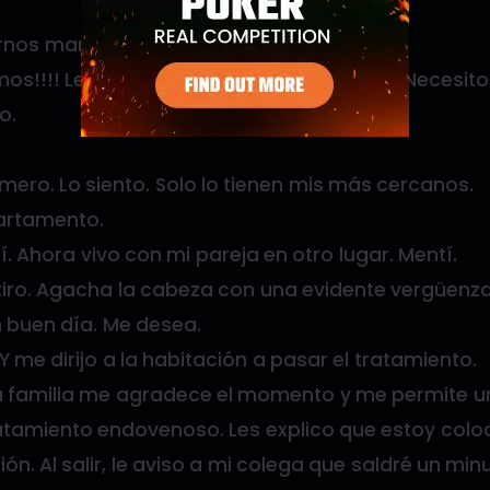
rnos mañana?
s!!!! Le ruego se retire PADRE, por favor. Necesito
o.
mero. Lo siento. Solo lo tienen mis más cercanos.
artamento.
í. Ahora vivo con mi pareja en otro lugar. Mentí.
etiro. Agacha la cabeza con una evidente vergüenza
 buen día. Me desea.
Y me dirijo a la habitación a pasar el tratamiento.
 la familia me agradece el momento y me permite 
ratamiento endovenoso. Les explico que estoy colo
ión. Al salir, le aviso a mi colega que saldré un min