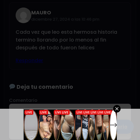
MAURO
diciembre 27, 2024 a las 10:46 pm
Cada vez que leo esta hermosa historia
termino llorando por lo menos al fin
después de todo fueron felices
Responder
Deja tu comentario
Comentario
Escribe un comentario