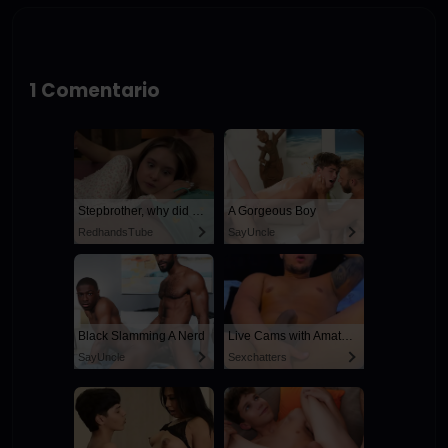
1 Comentario
Stepbrother, why did you show me your dick? Now I want to fuck you with my wet pussy
A Gorgeous Boy
RedhandsTube
SayUncle
Black Slamming A Nerd
Live Cams with Amateur Men
SayUncle
Sexchatters