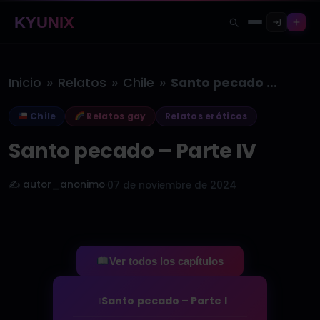
KYUNIX
»
»
»
Inicio
Relatos
Chile
Santo pecado – Parte IV
Chile
Relatos gay
Relatos eróticos
Santo pecado – Parte IV
✍️ autor_anonimo
·
07 de noviembre de 2024
Ver todos los capítulos
Santo pecado – Parte I
1