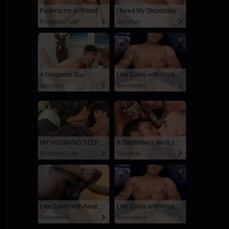
Fucking my girlfriend's hot mommy by mistake
I Need My Stepdaddy
RedhandsTube
SayUncle
A Gorgeous Boy
Live Cams with Amateur Men
SayUncle
Sexchatters
MY HUSBAND STEPSON MISTAKENLY GIVES ME IN THE ASS
A Stepfather's Work Is Never Done
RedhandsTube
SayUncle
Live Cams with Amateur Men
Live Cams with Amateur Men
Sexchatters
Sexchatters