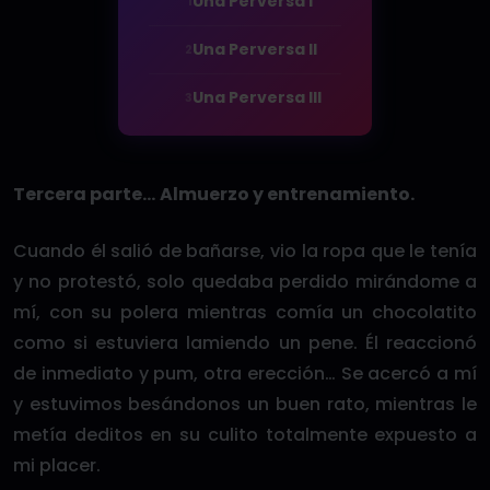
Una Perversa I
1
Una Perversa II
2
Una Perversa III
3
Tercera parte… Almuerzo y entrenamiento.
Cuando él salió de bañarse, vio la ropa que le tenía
y no protestó, solo quedaba perdido mirándome a
mí, con su polera mientras comía un chocolatito
como si estuviera lamiendo un pene. Él reaccionó
de inmediato y pum, otra erección… Se acercó a mí
y estuvimos besándonos un buen rato, mientras le
metía deditos en su culito totalmente expuesto a
mi placer.