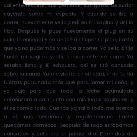
caliente respirar, sus gemidos, sus gotas de sudor
cayendo sobre mi espalda. Y cuando se iba a
correr, nuevamente se lo pedí en mi vagina y así lo
hizo. Después le puse nuevamente el plug en su
culo, lo encendí y comencé a chupar su pico, hasta
que ya no pudo más y se iba a correr. Yo se la dirijo
hacia mi vagina y ahí nuevamente se corre. Ya
estaba llena y él exhausto, así se tiró cansado
sobre la cama. Yo me siento en su cara, él no tenía
fuerzas para nada más que para lamer mi coño, y
yo pujé para que toda la leche acumulada
comenzara a salir junto con mis jugos vaginales, y
él se comía todo. Cuando ya salió todo, me acerco
a él, nos besamos y regaloneamos hasta
quedarnos dormidos. Después de todo estábamos
cansados y solo era el primer día. Dormidos de