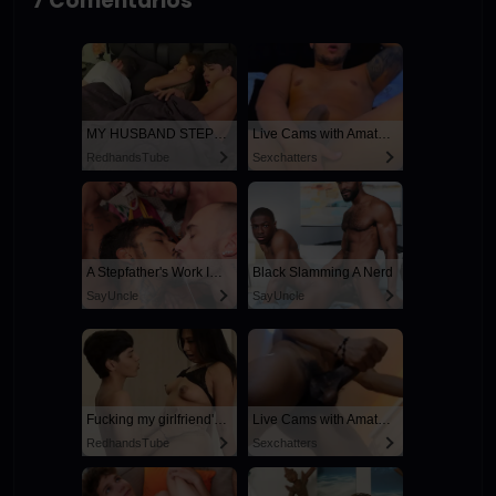
7 Comentarios
MY HUSBAND STEPSON MISTAKENLY GIVES ME IN THE ASS
Live Cams with Amateur Men
RedhandsTube
Sexchatters
A Stepfather's Work Is Never Done
Black Slamming A Nerd
SayUncle
SayUncle
Fucking my girlfriend's hot mommy by mistake
Live Cams with Amateur Men
RedhandsTube
Sexchatters