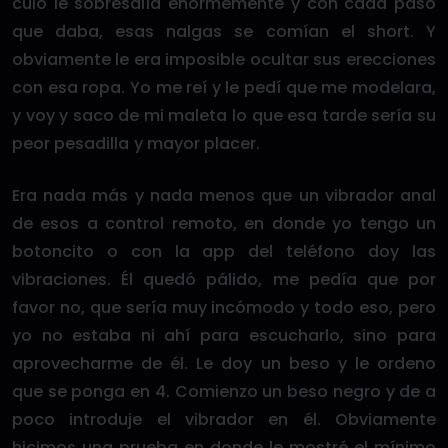
culo le sobresalía enormemente y con cada paso
que daba, esas nalgas se comían el short. Y
obviamente le era imposible ocultar sus erecciones
con esa ropa. Yo me reí y le pedí que me modelara,
y voy y saco de mi maleta lo que esa tarde sería su
peor pesadilla y mayor placer.
Era nada más y nada menos que un vibrador anal
de esos a control remoto, en donde yo tengo un
botoncito o con la app del teléfono doy las
vibraciones. Él quedó pálido, me pedía que por
favor no, que sería muy incómodo y todo eso, pero
yo no estaba ni ahí para escucharlo, sino para
aprovecharme de él. Le doy un beso y le ordeno
que se ponga en 4. Comienzo un beso negro y de a
poco introduje el vibrador en él. Obviamente
hicimos una prueba en donde le mostré el mínimo