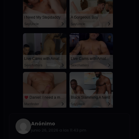
I Need My Stepdaddy
A Gorgeous Boy
SayUncle
SayUncle
Live Cams with Amateur Men
Live Cams with Amateur Men
Sexchatters
Sexchatters
Daniel: I need a man for a spicy night...
Black Slamming A Nerd
Manfinder
SayUncle
Anónimo
junio 26, 2026 a las 11:43 pm