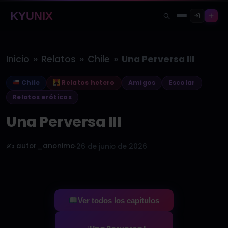
KYUNIX
»
»
»
Inicio
Relatos
Chile
Una Perversa III
Chile
Relatos hetero
Amigos
Escolar
Relatos eróticos
Una Perversa III
✍️ autor_anonimo
·
26 de junio de 2026
Ver todos los capítulos