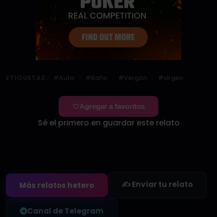
ETIQUETAS:
#Auto
#Baño
#Vergón
#virgen
Agregar a favoritos
Sé el primero en guardar este relato
✍️ Enviar tu relato
Más relatos hetero
Canal de Telegram