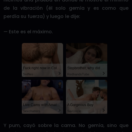
de la vibración (él solo gemía y es como que
perdía su fuerza) y luego le dije:
— Este es el máximo.
Fuck right now in Columbus
Stepbrother, why did you show me your dick? Now I want to fuck you with my wet pussy
Sniffies
RedhandsTube
Live Cams with Amateur Men
A Gorgeous Boy
Sexchatters
SayUncle
Y pum, cayó sobre la cama. No gemía, sino que