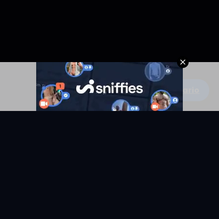
Escribe un comentario
KYUNIX
La comunidad de relatos eróticos en español.