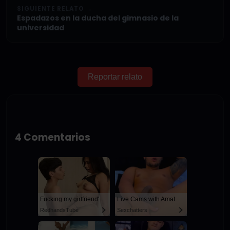
SIGUIENTE RELATO →
Espadazos en la ducha del gimnasio de la
universidad
Reportar relato
4 Comentarios
Fucking my girlfriend's hot mommy by mistake
Live Cams with Amateur Men
RedhandsTube
Sexchatters