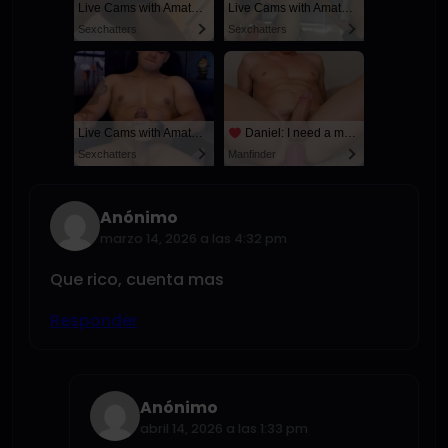
Live Cams with Amateur Men
Live Cams with Amateur Men
Sexchatters
Sexchatters
Live Cams with Amateur Men
Daniel: I need a man for a spicy night...
Sexchatters
Manfinder
Anónimo
marzo 14, 2026 a las 4:32 pm
Que rico, cuenta mas
Responder
Anónimo
abril 14, 2026 a las 1:33 pm