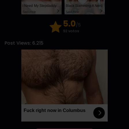
I Need My Stepdaddy
Black Slamming A Nerd
SayUncle
SayUncle
5.0
/5
92 votos
Post Views:
6.215
Fuck right now in Columbus