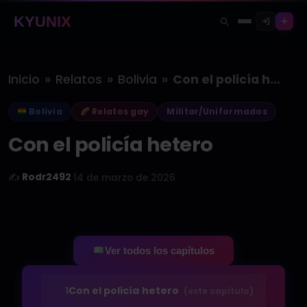
KYUNIX
»
»
»
Inicio
Relatos
Bolivia
Con el policía hetero
Bolivia
Relatos gay
Militar/Uniformados
Con el policía hetero
✍️
Rodr2492
·
14 de marzo de 2026
Ver todos los capítulos
1
Con el policía hetero
(este capítulo)