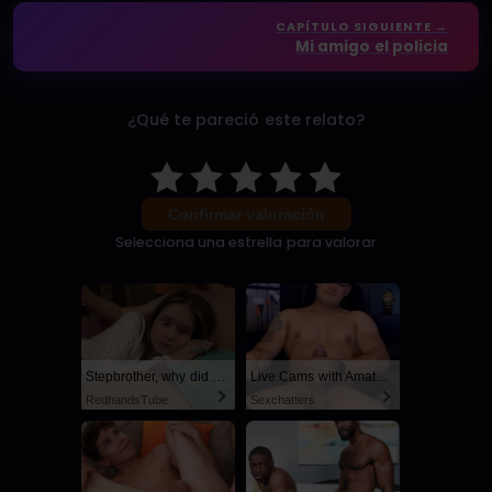
CAPÍTULO SIGUIENTE →
Mi amigo el policia
¿Qué te pareció este relato?
Confirmar valoración
Selecciona una estrella para valorar
Stepbrother, why did you show me your dick? Now I want to fuck you with my wet pussy
Live Cams with Amateur Men
RedhandsTube
Sexchatters