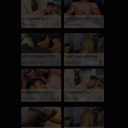
A Gorgeous Boy
Live Cams with Amateur Men
SayUncle
Sexchatters
MY HUSBAND STEPSON MISTAKENLY GIVES ME IN THE ASS
Live Cams with Amateur Men
RedhandsTube
Sexchatters
A Stepfather's Work Is Never Done
A Gorgeous Boy
SayUncle
SayUncle