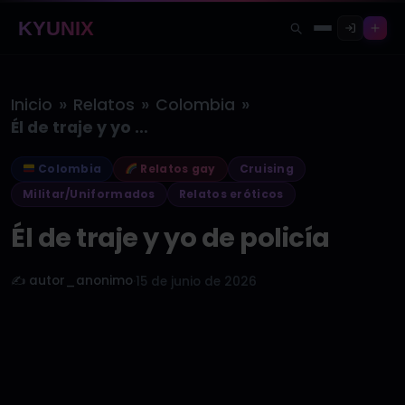
KYUNIX
»
»
»
Inicio
Relatos
Colombia
Él de traje y yo de…
Colombia
Relatos gay
Cruising
Militar/Uniformados
Relatos eróticos
Él de traje y yo de policía
✍️ autor_anonimo
·
15 de junio de 2026