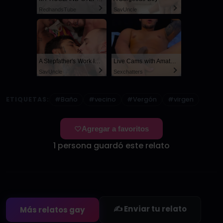
RedhandsTube
SayUncle
A Stepfather's Work Is Never Done
Live Cams with Amateur Men
SayUncle
Sexchatters
ETIQUETAS:
#Baño
#vecino
#Vergón
#virgen
Agregar a favoritos
1 persona guardó este relato
✍️ Enviar tu relato
Más relatos gay