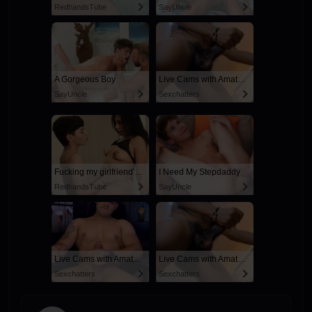
RedhandsTube
SayUncle
A Gorgeous Boy
Live Cams with Amateur Men
SayUncle
Sexchatters
Fucking my girlfriend's hot mommy by mistake
I Need My Stepdaddy
RedhandsTube
SayUncle
Live Cams with Amateur Men
Live Cams with Amateur Men
Sexchatters
Sexchatters