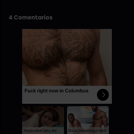
4 Comentarios
Fuck right now in Columbus
Stepbrother, why did you show me your dick? Now I want to fuck you with my wet pussy
Black Slamming A Nerd