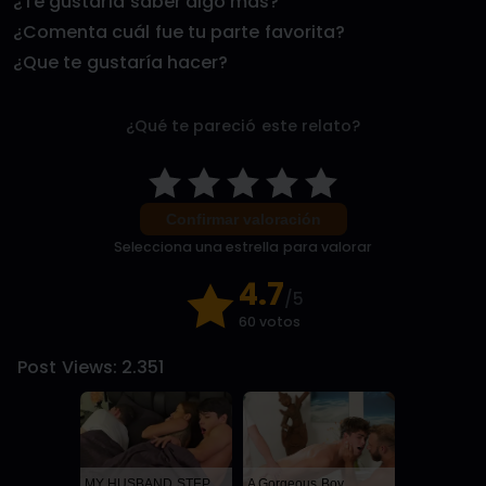
¿Te gustaría saber algo más?
¿Comenta cuál fue tu parte favorita?
¿Que te gustaría hacer?
¿Qué te pareció este relato?
Confirmar valoración
Selecciona una estrella para valorar
4.7
/5
60 votos
Post Views:
2.351
MY HUSBAND STEPSON MISTAKENLY GIVES ME IN THE ASS
A Gorgeous Boy