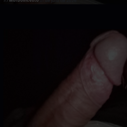
✍️
Morboincesto
·
01 de julio de 2026