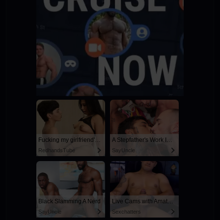
Fucking my girlfriend's hot mommy by mistake
A Stepfather's Work Is Never Done
RedhandsTube
SayUncle
Black Slamming A Nerd
Live Cams with Amateur Men
SayUncle
Sexchatters