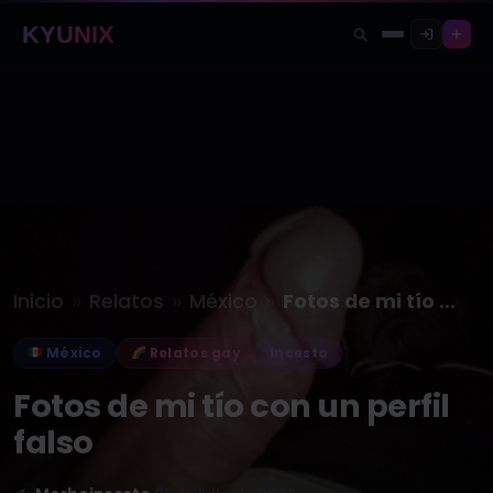
KYUNIX
»
»
»
Inicio
Relatos
México
Fotos de mi tío con un…
México
Relatos gay
Incesto
Fotos de mi tío con un perfil
falso