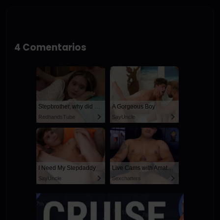
4 Comentarios
Stepbrother, why did you show me your dick? Now I want to fuck you with my wet pussy
A Gorgeous Boy
RedhandsTube
SayUncle
I Need My Stepdaddy
Live Cams with Amateur Men
SayUncle
Sexchatters