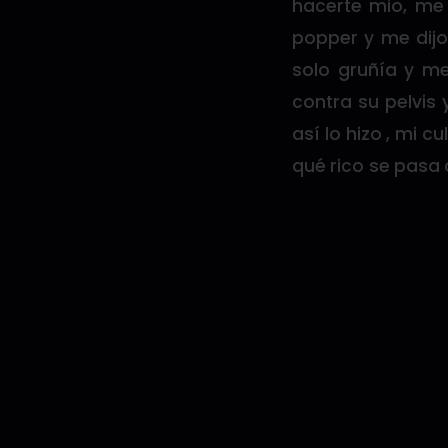
hacerte mio, me
popper y me dij
solo gruñía y m
contra su pelvis
así lo hizo , mi c
qué rico se pasa 