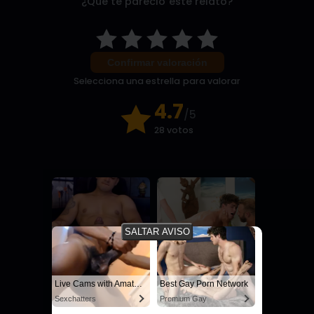
¿Qué te pareció este relato?
Confirmar valoración
Selecciona una estrella para valorar
4.7
/5
28 votos
SALTAR AVISO
Live Cams with Amateur Men
A Gorgeous Boy
Sexchatters
SayUncle
Live Cams with Amateur Men
Best Gay Porn Network
Sexchatters
Premium Gay