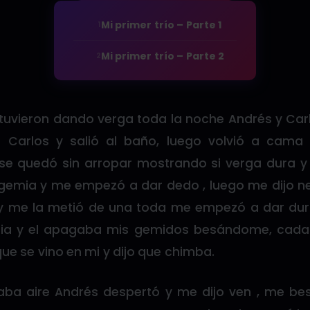
Mi primer trío – Parte 1
1
Mi primer trío – Parte 2
2
uvieron dando verga toda la noche Andrés y Car
 Carlos y salió al baño, luego volvió a cama
se quedó sin arropar mostrando si verga dura 
gemia y me empezó a dar dedo , luego me dijo ne
 y me la metió de una toda me empezó a dar du
mia y el apagaba mis gemidos besándome, cad
e se vino en mi y dijo que chimba.
ba aire Andrés despertó y me dijo ven , me bes