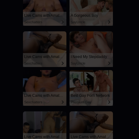
Live Cams with Amateur Men
A Gorgeous Boy
Sexchatters
SayUncle
Live Cams with Amateur Men
I Need My Stepdaddy
Sexchatters
SayUncle
Live Cams with Amateur Men
Best Gay Porn Network
Sexchatters
Premium Gay
Live Cams with Amateur Men
Live Cams with Amateur Men