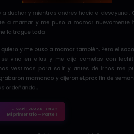
 a duchar y mientras andres hacia el desayuno , 
rte a mamar y me puso a mamar nuevamente ha
e la trague toda .
jo quiero y me puso a mamar también. Pero el saco
e vino en ellas y me dijo comelas con lechita
os vestimos para salir y antes de irnos me 
rabaron mamando y dijeron el.prox fin de seman
as ordeñando..
← CAPÍTULO ANTERIOR
Mi primer trío – Parte 1