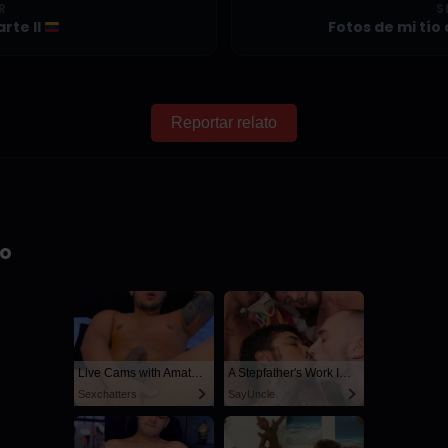
R
S
rte II
Fotos de mi tío 
Reportar relato
io
Live Cams with Amateur Men
A Stepfather's Work Is Never Done
Sexchatters
SayUncle