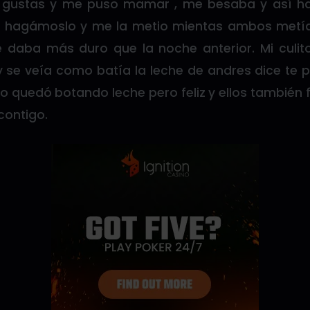
 gustas y me puso mamar , me besaba y así h
o hagámoslo y me la metio mientas ambos metí
e daba más duro que la noche anterior. Mi culi
 y se veía como batía la leche de andres dice te 
ulo quedó botando leche pero feliz y ellos también fe
contigo.