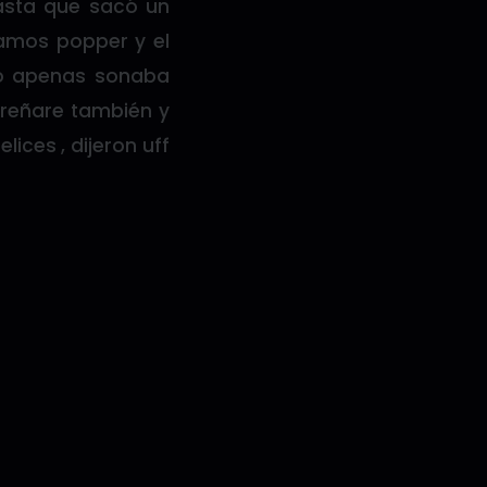
asta que sacó un
amos popper y el
to apenas sonaba
preñare también y
lices , dijeron uff