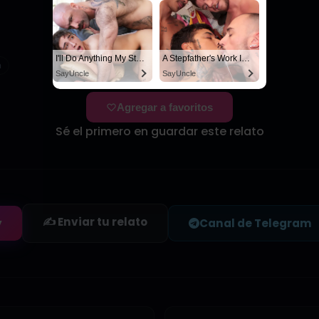
Black Slamming A Nerd
Daniel: I need a man for a spicy night...
SayUncle
Manfinder
I'll Do Anything My Stepdad Wants if He Keeps My Secret
A Stepfather's Work Is Never Done
n
SayUncle
SayUncle
Agregar a favoritos
Sé el primero en guardar este relato
✍️ Enviar tu relato
y
Canal de Telegram