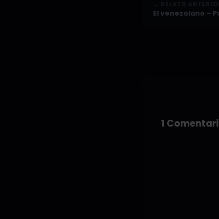
← RELATO ANTERIO
El venezolano – Pa
1 Comentar