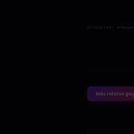
ETIQUETAS:
#Vergó
Más relatos ga