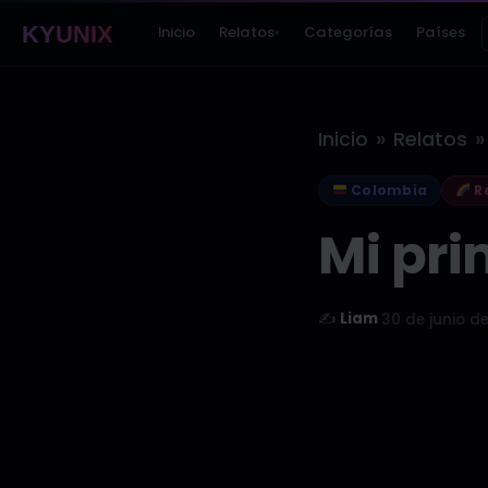
KYUNIX
Inicio
Relatos
Categorías
Países
▾
»
»
Inicio
Relatos
Colombia
Re
Mi pri
✍️
Liam
·
30 de junio d