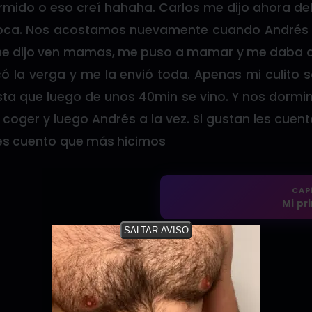
rmido o eso creí hahaha. Carlos me dijo ahora d
boca. Nos acostamos nuevamente cuando Andrés 
me dijo ven mamas, me puso a mamar y me daba de
có la verga y me la envió toda. Apenas mi culito
a que luego de unos 40min se vino. Y nos dormi
 coger y luego Andrés a la vez. Si gustan les cue
les cuento que más hicimos
CAP
Mi pri
SALTAR AVISO
¿Qué te pareció este relato?
Confirmar valoración