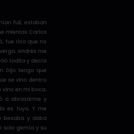
an full, estaban
rme mientas Carlos
, fue rico que no
 verga. Andrés me
tió todita y decía
. Dijo tengo que
ue se vino dentro
 vino en mi boca.
ó a abrazarme y
a es tuya. Y me
 me besaba y daba
Yo solo gemía y su