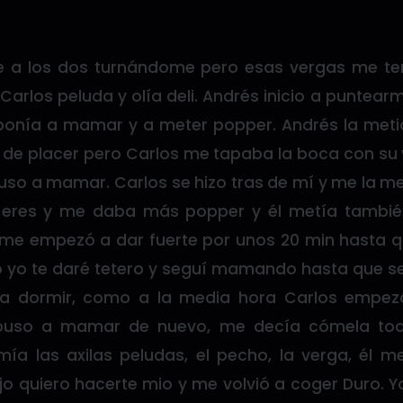
a los dos turnándome pero esas vergas me tení
 Carlos peluda y olía deli. Andrés inicio a puntea
nía a mamar y a meter popper. Andrés la metió
a de placer pero Carlos me tapaba la boca con su
uso a mamar. Carlos se hizo tras de mí y me la me
eres y me daba más popper y él metía también
me empezó a dar fuerte por unos 20 min hasta q
jo yo te daré tetero y seguí mamando hasta que se
a dormir, como a la media hora Carlos empez
uso a mamar de nuevo, me decía cómela tod
mía las axilas peludas, el pecho, la verga, él
ijo quiero hacerte mio y me volvió a coger Duro. 