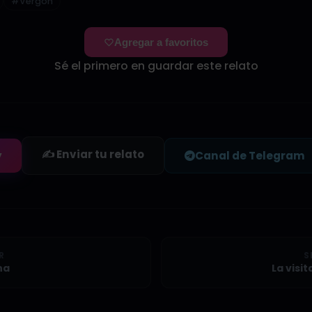
#Vergón
Agregar a favoritos
Sé el primero en guardar este relato
✍️ Enviar tu relato
y
Canal de Telegram
R
S
na
La visi