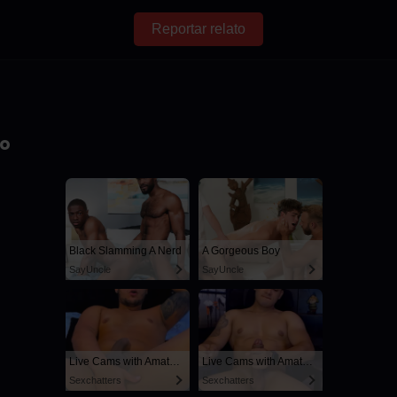
Reportar relato
io
Black Slamming A Nerd
A Gorgeous Boy
SayUncle
SayUncle
Live Cams with Amateur Men
Live Cams with Amateur Men
Sexchatters
Sexchatters