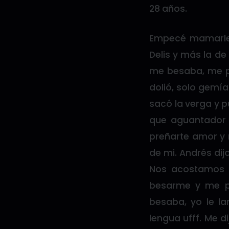
28 años.
Empecé mamarle 
Delis y más la de
me besaba, me po
dolió, solo gemí
sacó la verga y p
que aguantador 
preñarte amor y 
de mi. Andrés di
Nos acostamos 
besarme y me p
besaba, yo le la
lengua ufff. Me d