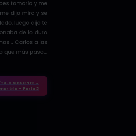
ebes tomarla y me
me dijo mira y se
do, luego dijo te
 sonaba de lo duro
mos… Carlos a las
nto que más paso…
ÍTULO SIGUIENTE →
mer trío – Parte 2