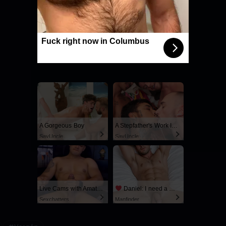
Selecciona una estrella para valorar
4.8
/5
Fuck right now in Columbus
42 votos
A Gorgeous Boy
A Stepfather's Work Is Never Done
SayUncle
SayUncle
Live Cams with Amateur Men
Daniel: I need a man for a spicy night...
Sexchatters
Manfinder