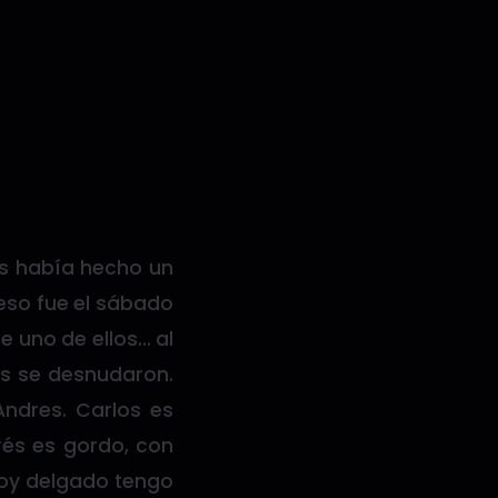
más había hecho un
 eso fue el sábado
de uno de ellos… al
os se desnudaron.
Andres. Carlos es
rés es gordo, con
soy delgado tengo