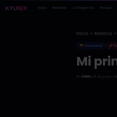
KYUNIX
Inicio
Relatos
Categorías
Países
▾
»
»
Inicio
Relatos
Colombia
Re
Mi prim
✍️
Liam
·
28 de junio d