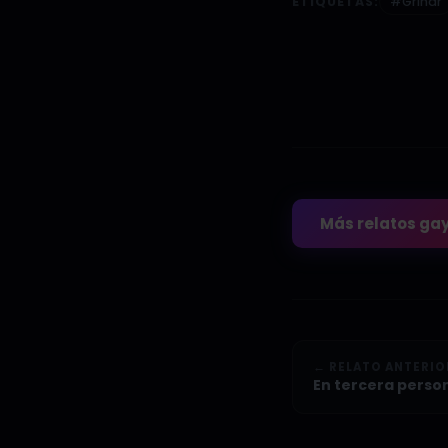
ETIQUETAS:
#Grindr
Más relatos ga
← RELATO ANTERIO
En tercera perso