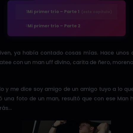
1
Mi primer trío – Parte 1
(este capítulo)
Mi primer trío – Parte 2
2
iven, ya había contado cosas mías. Hace unos 
atee con un man uff divino, carita de ñero, more
 y me dice soy amigo de un amigo tuyo a lo que
 una foto de un man, resultó que con ese Man 
trás…