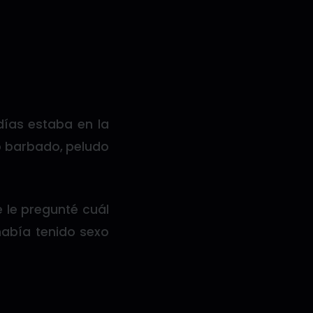
días estaba en la
no barbado, peludo
 le pregunté cuál
había tenido sexo