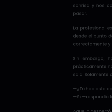
sonrisa y nos c
pasar.
La profesional e
desde el punto de
correctamente y n
Sin embargo, h
prácticamente no
sala. Solamente 
—¿Tú hablaste co
—Sí —respondió l
Aquello despertó 