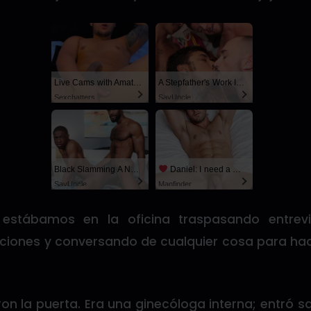
Live Cams with Amateur Men
A Stepfather's Work Is Never Done
Sexchatters
SayUncle
Black Slamming A Nerd
Daniel: I need a man for a spicy night...
SayUncle
Manfinder
estábamos en la oficina traspasando entrevi
aciones y conversando de cualquier cosa para ha
on la puerta. Era una ginecóloga interna; entró 