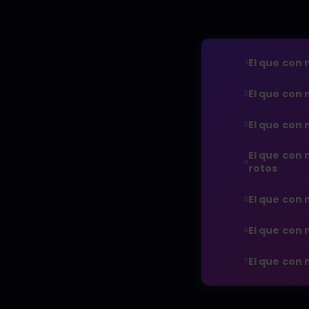
El que con 
1
El que con 
2
El que con 
3
El que con 
4
rotos
El que con 
5
El que con 
6
El que con 
7