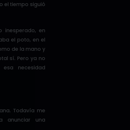
ro el tiempo siguió
o inesperado, en
ba el poto, en el
tomo de la mano y
tal sí. Pero ya no
o esa necesidad
ñana. Todavía me
ía anunciar una