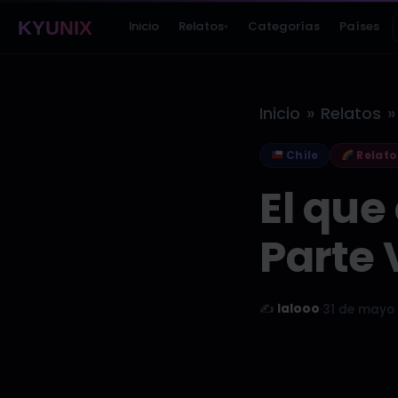
KYUNIX
Inicio
Relatos
Categorías
Países
▾
»
»
Inicio
Relatos
Chile
Relato
El que
Parte V
✍️
lalooo
·
31 de mayo