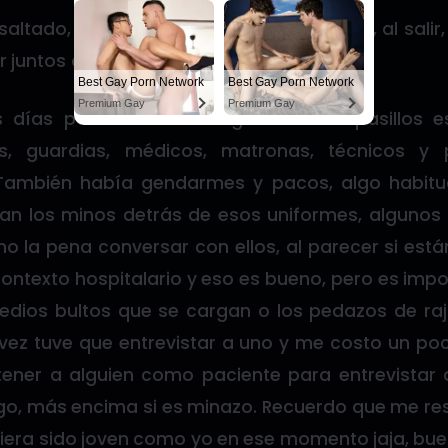
saltado, me duché como cada mañana y, al salir
 juntos al hospital.
Best Gay Porn Network
Best Gay Porn Network
Premium Gay
Premium Gay
 días particularmente agitados. Los pasillos e
tas, guardias, médicos, matronas, técnicos y 
 También había gendarmes y pacos, algo habitu
elan los minos detrás de esos uniformes, algunos
o la pena conversar con ellos, al parecer si es
contexto hospitalario y eso es bueno, pero es impo
edios bultos que se cargan o los pedazos de raj
ez tuve que entrevistar a uno y me costo un poco
tener a alguien como paciente para entrevistar
go, más encima si es minazo. Recuerdo que me res
iera sido joven como yo en ese momento jaja, buen