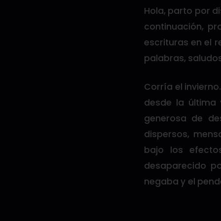
Hola, parto por d
continuación, pr
escrituras en el r
palabras, saludo
Corría el inviern
desde la última
generosa de des
dispersos, mens
bajo los efect
desaparecido po
negaba y el pend