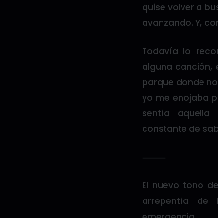
quise volver a bus
avanzando. Y, co
Todavía lo reco
alguna canción, 
parque donde nos
yo me enojaba por
sentía aquella
constante de sab
⸻
El nuevo tono d
arrepentía de 
emergencia.