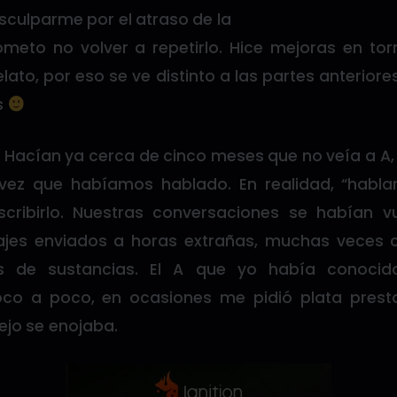
isculparme por el atraso de la
ometo no volver a repetirlo. Hice mejoras en to
elato, por eso se ve distinto a las partes anterior
s
o. Hacían ya cerca de cinco meses que no veía a 
 vez que habíamos hablado. En realidad, “habla
cribirlo. Nuestras conversaciones se habían v
ajes enviados a horas extrañas, muchas veces 
os de sustancias. El A que yo había conocid
co a poco, en ocasiones me pidió plata pres
ejo se enojaba.