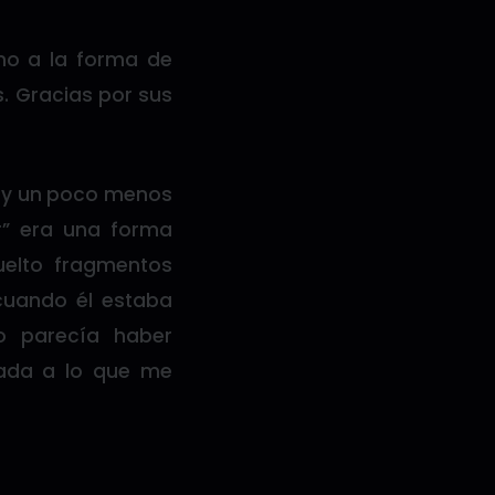
rno a la forma de
es. Gracias por sus
A, y un poco menos
r” era una forma
uelto fragmentos
cuando él estaba
o parecía haber
tada a lo que me